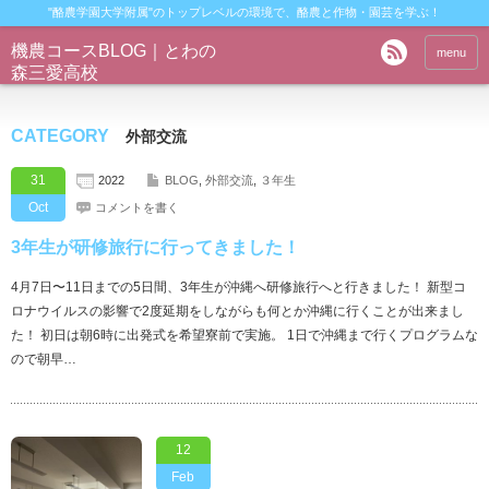
"酪農学園大学附属"のトップレベルの環境で、酪農と作物・園芸を学ぶ！
機農コースBLOG｜とわの
menu
森三愛高校
CATEGORY
外部交流
31
2022
BLOG
,
外部交流
,
３年生
Oct
コメントを書く
3年生が研修旅行に行ってきました！
4月7日〜11日までの5日間、3年生が沖縄へ研修旅行へと行きました！ 新型コ
ロナウイルスの影響で2度延期をしながらも何とか沖縄に行くことが出来まし
た！ 初日は朝6時に出発式を希望寮前で実施。 1日で沖縄まで行くプログラムな
ので朝早…
12
Feb