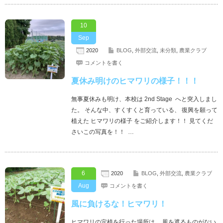
10
Sep
2020
BLOG
,
外部交流
,
未分類
,
農業クラブ
コメントを書く
夏休み明けのヒマワリの様子！！！
無事夏休みも明け、本校は 2nd Stage へと突入しまし
た。 そんな中、すくすくと育っている、 復興を願って
植えた ヒマワリの様子 をご紹介します！！ 見てくだ
さいこの写真を！！ …
6
2020
BLOG
,
外部交流
,
農業クラブ
Aug
コメントを書く
風に負けるな！ヒマワリ！
ヒマワリの定植を行った場所は、 風を遮るものがない