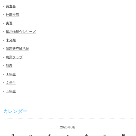
共進会
外部交流
実習
掲示物紹介シリーズ
未分類
課題研究班活動
農業クラブ
酪農
１年生
２年生
３年生
カレンダー
2026年8月
月
火
水
木
金
土
日