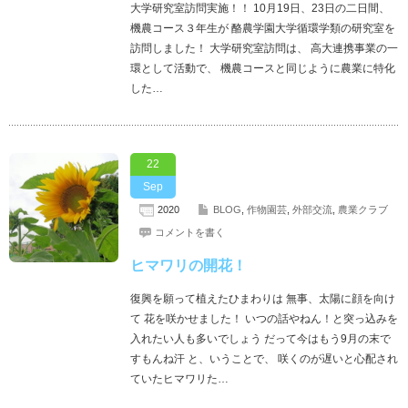
大学研究室訪問実施！！ 10月19日、23日の二日間、
機農コース３年生が 酪農学園大学循環学類の研究室を
訪問しました！ 大学研究室訪問は、 高大連携事業の一
環として活動で、 機農コースと同じように農業に特化
した…
22
Sep
2020
BLOG
,
作物園芸
,
外部交流
,
農業クラブ
コメントを書く
ヒマワリの開花！
復興を願って植えたひまわりは 無事、太陽に顔を向け
て 花を咲かせました！ いつの話やねん！と突っ込みを
入れたい人も多いでしょう だって今はもう9月の末で
すもんね汗 と、いうことで、 咲くのが遅いと心配され
ていたヒマワリた…