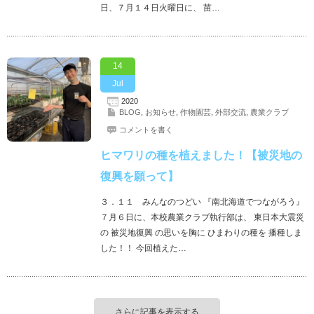
日、７月１４日火曜日に、 苗…
14
Jul
2020
BLOG
,
お知らせ
,
作物園芸
,
外部交流
,
農業クラブ
コメントを書く
ヒマワリの種を植えました！【被災地の
復興を願って】
３．１１ みんなのつどい 『南北海道でつながろう』
７月６日に、本校農業クラブ執行部は、 東日本大震災
の 被災地復興 の思いを胸に ひまわりの種を 播種しま
した！！ 今回植えた…
さらに記事を表示する