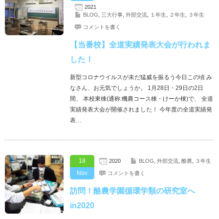
2021
BLOG
,
三大行事
,
外部交流
,
１年生
,
２年生
,
３年生
コメントを書く
【当番校】全道実績発表大会が行われま
した！
新型コロナウイルスが未だ猛威を振るう今日この頃 み
なさん、お元気でしょうか。 1月28日・29日の2日
間、 本校東棟(通称:機農コース棟・けーか棟)で、 全道
実績発表大会が開催されました！ 今年度の全道実績発
表…
18
2020
BLOG
,
外部交流
,
酪農
,
３年生
Nov
コメントを書く
訪問！酪農学園循環学類の研究室へ
in2020