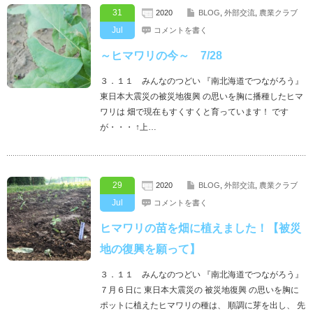
31
2020
BLOG
,
外部交流
,
農業クラブ
Jul
コメントを書く
～ヒマワリの今～ 7/28
３．１１ みんなのつどい 『南北海道でつながろう』
東日本大震災の被災地復興 の思いを胸に播種したヒマ
ワリは 畑で現在もすくすくと育っています！ です
が・・・ ↑上…
29
2020
BLOG
,
外部交流
,
農業クラブ
Jul
コメントを書く
ヒマワリの苗を畑に植えました！【被災
地の復興を願って】
３．１１ みんなのつどい 『南北海道でつながろう』
７月６日に 東日本大震災の 被災地復興 の思いを胸に
ポットに植えたヒマワリの種は、 順調に芽を出し、 先