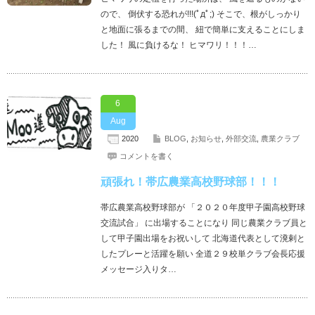
ので、 倒伏する恐れが!!!(ﾟдﾟ;) そこで、根がしっかり
と地面に張るまでの間、 紐で簡単に支えることにしま
した！ 風に負けるな！ ヒマワリ！！！…
6
Aug
2020
BLOG
,
お知らせ
,
外部交流
,
農業クラブ
コメントを書く
頑張れ！帯広農業高校野球部！！！
帯広農業高校野球部が 「２０２０年度甲子園高校野球
交流試合」 に出場することになり 同じ農業クラブ員と
して甲子園出場をお祝いして 北海道代表として溌剌と
したプレーと活躍を願い 全道２９校単クラブ会長応援
メッセージ入りタ…