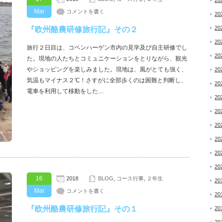
20
Mar
コメントを書く
20
20
『欧州酪農研修旅行記』その２
20
旅行２日目は、コペンハーゲン市内の見学及び自主研修でし
20
た。現地の人たちとコミュニケーションをとりながら、観光
やショッピングを楽しみました。現地は、風がとても強く、
20
気温もマイナス２℃！さすがに全部歩くのは困難と判断し、
20
電車を利用して移動をした…
20
20
20
20
20
20
16
2018
BLOG
,
コース行事
,
２年生
20
Mar
コメントを書く
20
『欧州酪農研修旅行記』その１
20