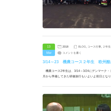
13
2018
BLOG
,
コース行事
,
２年生
Mar
コメントを書く
3/14～23 機農コース２年生 欧州
機農コース2年生は、3/14～3/24にデンマーク
月から準備してきた研修旅行もいよいよ前日となり