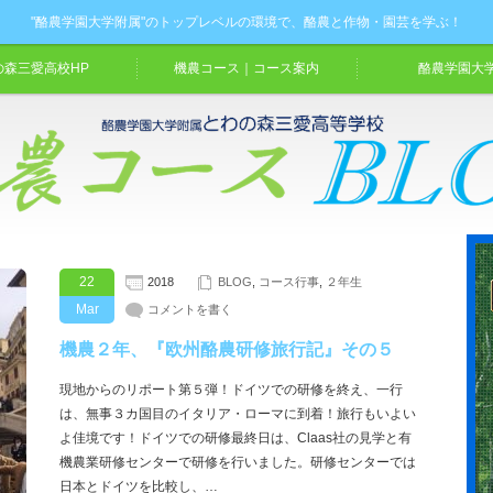
"酪農学園大学附属"のトップレベルの環境で、酪農と作物・園芸を学ぶ！
の森三愛高校HP
機農コース｜コース案内
酪農学園大学
22
2018
BLOG
,
コース行事
,
２年生
Mar
コメントを書く
機農２年、『欧州酪農研修旅行記』その５
現地からのリポート第５弾！ドイツでの研修を終え、一行
は、無事３カ国目のイタリア・ローマに到着！旅行もいよい
よ佳境です！ドイツでの研修最終日は、Claas社の見学と有
機農業研修センターで研修を行いました。研修センターでは
日本とドイツを比較し、…