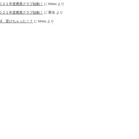
０２１年度農業クラブ始動！
に
kinou
より
０２１年度農業クラブ始動！
に
匿名
より
材、受けちゃった！？
に
kinou
より