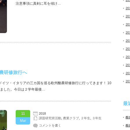
20
注意事項に真剣に耳を傾け…
20
20
20
20
20
20
20
20
酪農研修旅行へ
20
20
・ドイツ・イタリアの三カ国を巡る欧州酪農研修旅行に行ってきます！ 10
ました。今日は２学年最後…
最
11
2018
酪
課題研究班活動
,
農業クラブ
,
２年生
,
３年生
Mar
コメントを書く
酪