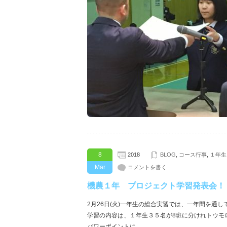
8
2018
BLOG
,
コース行事
,
１年生
Mar
コメントを書く
機農１年 プロジェクト学習発表会！
2月26日(火)一年生の総合実習では、一年間を通
学習の内容は、１年生３５名が8班に分けれトウモ
パワーポイントに…