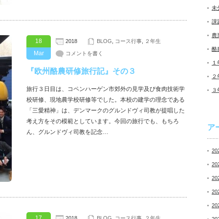
未
課
農
18
2018
BLOG
,
コース行事
,
２年生
酪
Mar
コメントを書く
１
『欧州酪農研修旅行記』その３
２
旅行３日目は、コペンハーゲン市郊外の見学及び食肉技術学
３
校研修、現地農学校研修等でした。本校の建学の理念である
「三愛精神」は、デンマークのグルンドヴィ司教が提唱した
考え方をその模範としています。今回の旅行でも、もちろ
ア
ん、グルンドヴィ司教を記念…
20
20
20
20
20
17
2018
BLOG
,
コース行事
,
２年生