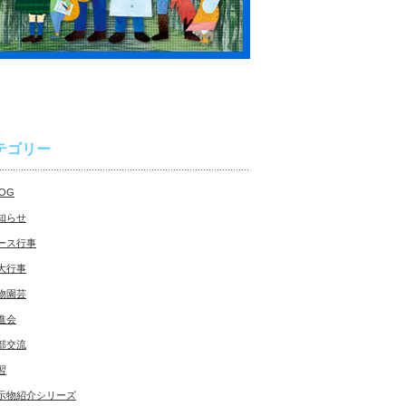
テゴリー
LOG
知らせ
ース行事
大行事
物園芸
進会
部交流
習
示物紹介シリーズ