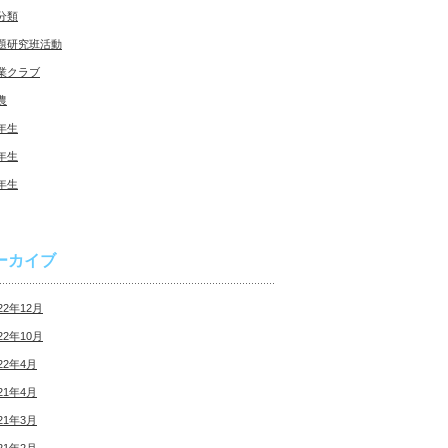
分類
題研究班活動
業クラブ
農
年生
年生
年生
ーカイブ
22年12月
22年10月
22年4月
21年4月
21年3月