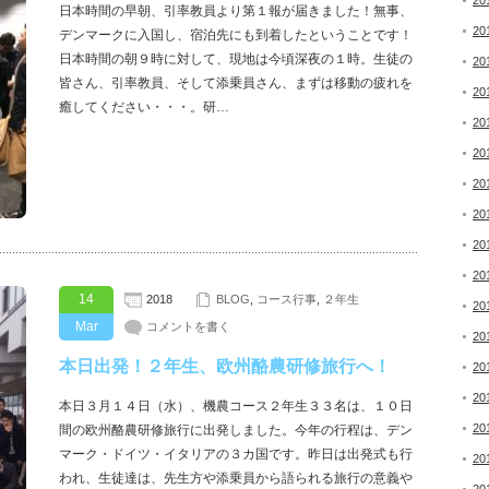
20
日本時間の早朝、引率教員より第１報が届きました！無事、
20
デンマークに入国し、宿泊先にも到着したということです！
日本時間の朝９時に対して、現地は今頃深夜の１時。生徒の
20
皆さん、引率教員、そして添乗員さん、まずは移動の疲れを
20
癒してください・・・。研…
20
20
20
20
20
20
14
2018
BLOG
,
コース行事
,
２年生
20
Mar
コメントを書く
20
本日出発！２年生、欧州酪農研修旅行へ！
20
20
本日３月１４日（水）、機農コース２年生３３名は、１０日
20
間の欧州酪農研修旅行に出発しました。今年の行程は、デン
マーク・ドイツ・イタリアの３カ国です。昨日は出発式も行
20
われ、生徒達は、先生方や添乗員から語られる旅行の意義や