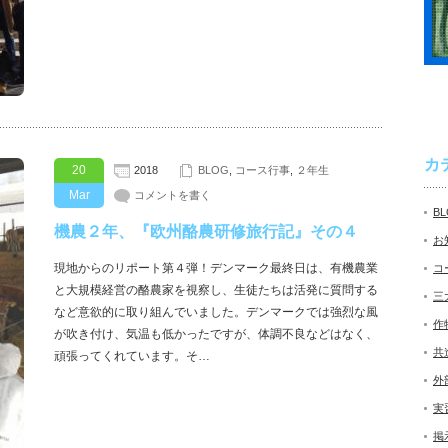
カ
20
2018
BLOG
,
コース行事
,
２年生
Mar
コメントを書く
B
機農２年、『欧州酪農研修旅行記』その４
お
現地からのリポート第４弾！デンマーク最終日は、有機農業
コ
と大規模経営の酪農家を視察し、生徒たちは活発に質問する
三
など意欲的に取り組んでいました。デンマークでは強烈な風
作
が吹き付け、気温も低かったですが、体調不良などはなく、
共
頑張ってくれています。そ…
外
実
掲