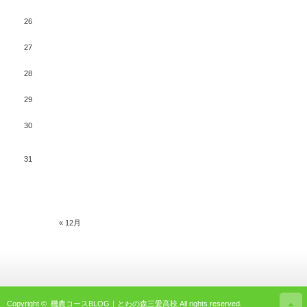
26
27
28
29
30
31
« 12月
Copyright ©
機農コースBLOG｜とわの森三愛高校
All rights reserved.