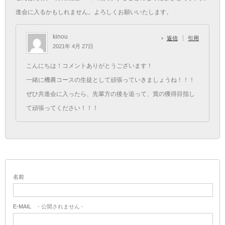
進会に入るかもしれません。よろしくお願いいたします。
kinou
返信
引用
2021年 4月 27日
こんにちは！コメントありがとうございます！
一緒に機農コースの生徒として頑張っていきましょうね！！！
ぜひ共進会に入ったら、先輩方の後を追って、賞の獲得目指し
て頑張ってください！！！
名前
E-MAIL
- 公開されません -