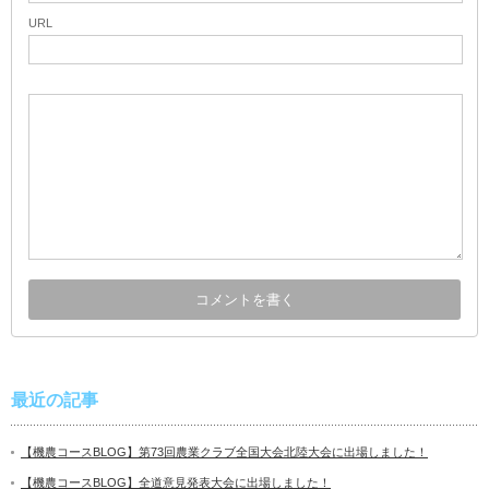
URL
最近の記事
【機農コースBLOG】第73回農業クラブ全国大会北陸大会に出場しました！
【機農コースBLOG】全道意見発表大会に出場しました！