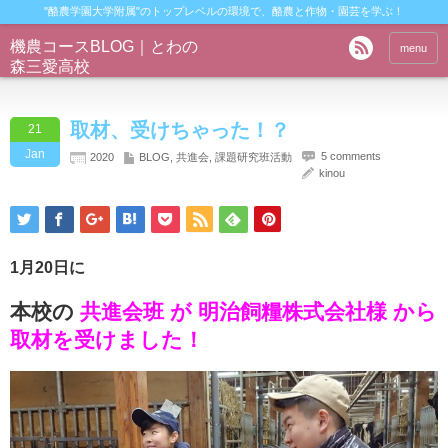
"酪農学園大学附属"のトップレベルの環境で、酪農と作物・園芸を学ぶ！
機農コースBLOG｜とわの
menu
森三愛高校
取材、受けちゃった！？
21
Jan
5 comments
2020
BLOG
,
共進会
,
課題研究班活動
kinou
1月20日に
本校の
共進会班 が 明治飼糧株式会社様 から
取材を受けました！