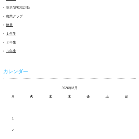
課題研究班活動
農業クラブ
酪農
１年生
２年生
３年生
カレンダー
2026年8月
月
火
水
木
金
土
日
1
2