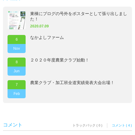
東棟にブログの号外をポスターとして張り出しまし
た！
2020.07.09
なかよしファーム
6
Nov
２０２０年度農業クラブ始動！
8
Jun
農業クラブ・加工班全道実績発表大会出場！
7
Feb
コメント
トラックバック ( 0 )
コメント ( 4 )