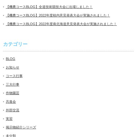
【機農コースBLOG】全道技術競技大会に出場しました！
【機農コースBLOG】2022年度校内意見発表大会が実施されました！
【機農コースBLOG】2022年度南北海道意見発表大会が実施されました！
カテゴリー
BLOG
お知らせ
コース行事
三大行事
作物園芸
共進会
外部交流
実習
掲示物紹介シリーズ
未分類