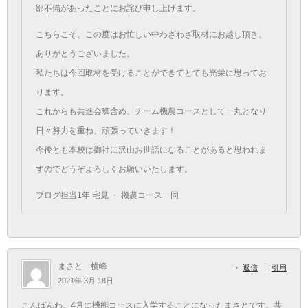
部不備があったことにお詫び申し上げます。
こちらこそ、この度はお忙しい中わざわざ取材にお越し頂き、
ありがとうございました。
私たちは今回取材を受けることができてとても光栄に思ってお
ります。
これからも共進会班含め、チーム機農コースとして一丸となり
日々努力を重ね、頑張っていきます！
今後とも本校は御社に沢山お世話になることがあると思われま
すのでどうぞよろしくお願いいたします。
ブログ担当1年 宅見 ・ 機農コース一同
まさと 横峰
返信
引用
2021年 3月 18日
こんばんわ。4月に機能コースに入学することになったまさとです。共