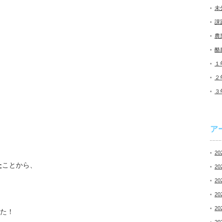
未
課
農
酪
１
２
３
ア
20
た
ことから、
20
20
20
20
した！