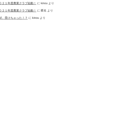
０２１年度農業クラブ始動！
に
kinou
より
０２１年度農業クラブ始動！
に
匿名
より
材、受けちゃった！？
に
kinou
より