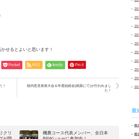
20
20
汗
20
20
20
20
活かせるとよいと思います！
20
20
Pocket
RSS
feedly
Pin it
20
20
た！
校内意見発表大会＆年度始総会(紙面にて)が行われまし
20
た！
最
酪
リクリ
機農コース代表メンバー、全日本
酪
グが開
B&Wショーに参加中！