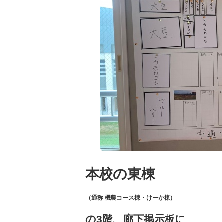
本校の東棟
（通称 機農コース棟・けーか棟）
の3階、廊下掲示板に