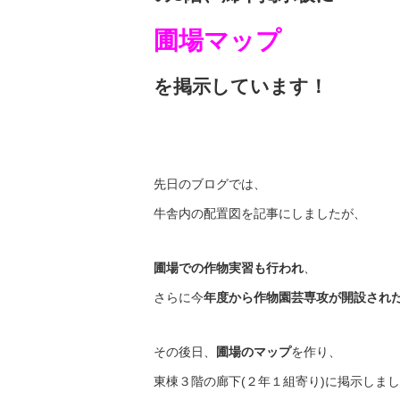
圃場マップ
を掲示しています！
先日のブログでは、
牛舎内の配置図を記事にしましたが、
圃場での作物実習も行われ
、
さらに今
年度から作物園芸専攻が開設され
その後日、
圃場のマップ
を作り、
東棟３階の廊下(２年１組寄り)に掲示しま