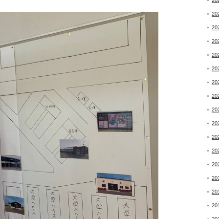
20
20
20
20
20
20
20
20
20
20
20
20
20
20
20
20