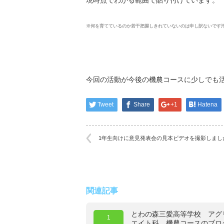
※何を育てているのか若干把握しきれていないのは申し訳ないです
今回の活動が今後の機農コースに少しでも
Tweet
Share
+1
Hatena
1年生向けに意見発表会の見本ビデオを撮影しまし
関連記事
とわの森三愛高等学校 アグ
1
エイト科 機農コースのブロ