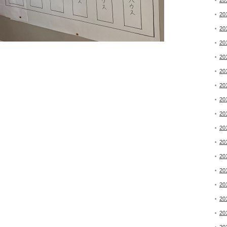
20
20
20
20
20
20
20
20
20
20
20
20
20
20
20
20