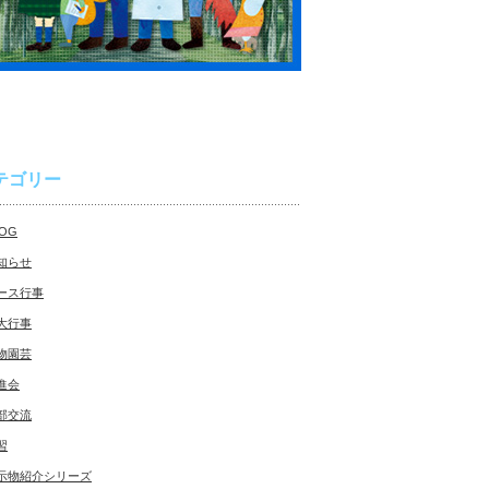
テゴリー
LOG
知らせ
ース行事
大行事
物園芸
進会
部交流
習
示物紹介シリーズ