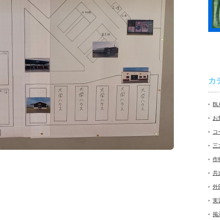
カ
B
お
コ
三
作
共
外
実
掲