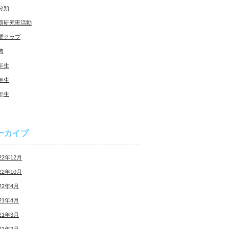
分類
題研究班活動
業クラブ
農
年生
年生
年生
ーカイブ
22年12月
22年10月
22年4月
21年4月
21年3月