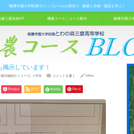
"酪農学園大学附属"のトップレベルの環境で、酪農と作物・園芸を学ぶ！
の森三愛高校HP
機農コース｜コース案内
酪農学園大学
も掲示しています！
kinou
,
掲示物紹介シリーズ
,
１年生
コメントを書く
Pocket
RSS
feedly
Pin it