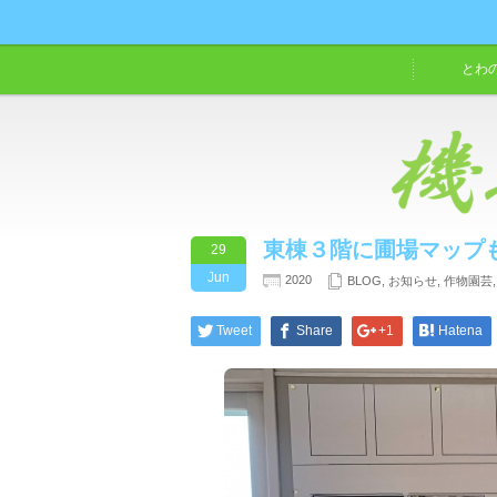
とわ
東棟３階に圃場マップ
29
Jun
2020
BLOG
,
お知らせ
,
作物園芸
Tweet
Share
+1
Hatena