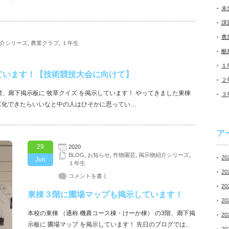
未
課
農
介シリーズ
,
農業クラブ
,
１年生
酪
１
ています！【技術競技大会に向けて】
２
階、廊下掲示板に 牧草クイズ を掲示しています！ やってきました東棟
３
ズ化できたらいいなと中の人はひそかに思ってい…
ア
29
2020
BLOG
,
お知らせ
,
作物園芸
,
掲示物紹介シリーズ
,
20
Jun
１年生
20
コメントを書く
20
東棟３階に圃場マップも掲示しています！
20
本校の東棟 （通称 機農コース棟・けーか棟） の3階、廊下掲
20
示板に 圃場マップ を掲示しています！ 先日のブログでは、