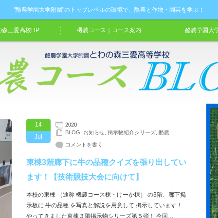
"酪農学園大学附属"のトップレベルの環境で、酪農と作物・園芸を学ぶ！
の森三愛高校HP
機農コース｜コース案内
酪農学園大学
14
2020
BLOG
,
お知らせ
,
掲示物紹介シリーズ
,
酪農
Jul
コメントを書く
東棟3階廊下に牛の品種クイズを張り出してい
ます！【技術競技大会に向けて】
本校の東棟 （通称 機農コース棟・けーか棟） の3階、廊下掲
示板に 牛の品種 を写真と解説を用意して 掲示しています！
やってきました東棟３階掲示物シリーズ第５弾！ 今回…