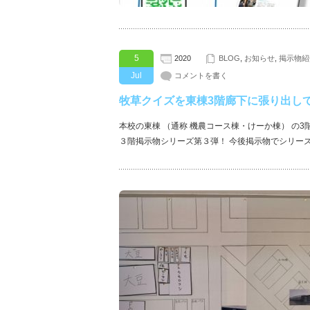
5
2020
BLOG
,
お知らせ
,
掲示物紹
Jul
コメントを書く
牧草クイズを東棟3階廊下に張り出し
本校の東棟 （通称 機農コース棟・けーか棟） の3
３階掲示物シリーズ第３弾！ 今後掲示物でシリー