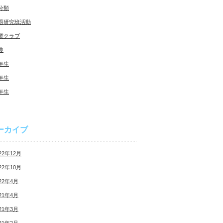
分類
題研究班活動
業クラブ
農
年生
年生
年生
ーカイブ
22年12月
22年10月
22年4月
21年4月
21年3月