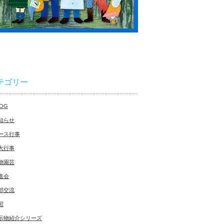
テゴリー
LOG
知らせ
ース行事
大行事
物園芸
進会
部交流
習
示物紹介シリーズ