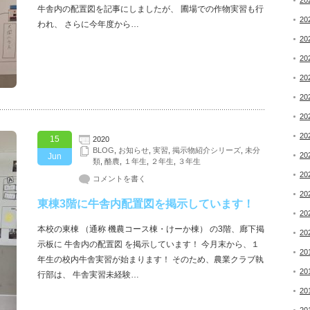
20
牛舎内の配置図を記事にしましたが、 圃場での作物実習も行
20
われ、 さらに今年度から…
20
20
20
20
20
20
15
2020
BLOG
,
お知らせ
,
実習
,
掲示物紹介シリーズ
,
未分
20
Jun
類
,
酪農
,
１年生
,
２年生
,
３年生
20
コメントを書く
20
東棟3階に牛舎内配置図を掲示しています！
20
本校の東棟 （通称 機農コース棟・けーか棟） の3階、廊下掲
20
示板に 牛舎内の配置図 を掲示しています！ 今月末から、１
20
年生の校内牛舎実習が始まります！ そのため、農業クラブ執
20
行部は、 牛舎実習未経験…
20