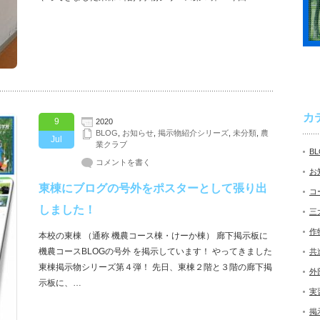
カ
9
2020
BLOG
,
お知らせ
,
掲示物紹介シリーズ
,
未分類
,
農
Jul
業クラブ
B
コメントを書く
お
東棟にブログの号外をポスターとして張り出
コ
しました！
三
作
本校の東棟 （通称 機農コース棟・けーか棟） 廊下掲示板に
機農コースBLOGの号外 を掲示しています！ やってきました
共
東棟掲示物シリーズ第４弾！ 先日、東棟２階と３階の廊下掲
外
示板に、…
実
掲