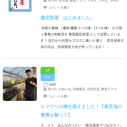
BLOG
,
未分類
,
農業クラブ
,
１年生
,
２年生
,
３年生
コメントを書く
鑑定部屋 はじめました。
本校の東棟 （通称 機農コース棟・けーか棟） の２階
１番奥の実験室を 農業鑑定部屋 として設置していま
す！ 先日から何度かブログに書いた通り、 意見発表大
会の次は、技術競技大会が待っています！ …
14
Jul
2020
BLOG
,
お知らせ
,
作物園芸
,
外部交流
,
農業クラブ
コメントを書く
ヒマワリの種を植えました！【被災地の
復興を願って】
３．１１ みんなのつどい 『南北海道でつながろう』