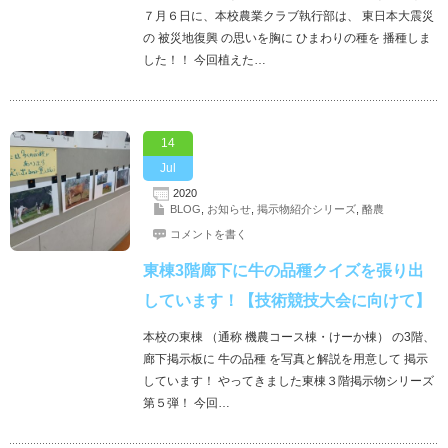
７月６日に、本校農業クラブ執行部は、 東日本大震災
の 被災地復興 の思いを胸に ひまわりの種を 播種しま
した！！ 今回植えた…
14
Jul
2020
BLOG
,
お知らせ
,
掲示物紹介シリーズ
,
酪農
コメントを書く
東棟3階廊下に牛の品種クイズを張り出
しています！【技術競技大会に向けて】
本校の東棟 （通称 機農コース棟・けーか棟） の3階、
廊下掲示板に 牛の品種 を写真と解説を用意して 掲示
しています！ やってきました東棟３階掲示物シリーズ
第５弾！ 今回…