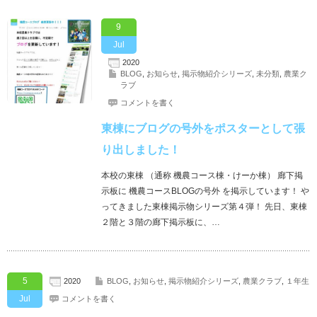
9
Jul
2020
BLOG
,
お知らせ
,
掲示物紹介シリーズ
,
未分類
,
農業ク
ラブ
コメントを書く
東棟にブログの号外をポスターとして張
り出しました！
本校の東棟 （通称 機農コース棟・けーか棟） 廊下掲
示板に 機農コースBLOGの号外 を掲示しています！ や
ってきました東棟掲示物シリーズ第４弾！ 先日、東棟
２階と３階の廊下掲示板に、…
5
2020
BLOG
,
お知らせ
,
掲示物紹介シリーズ
,
農業クラブ
,
１年生
Jul
コメントを書く