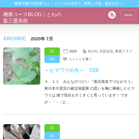
"酪農学園大学附属"のトップレベルの環境で、酪農と作物・園芸を学ぶ！
機農コースBLOG｜とわの
menu
森三愛高校
ARCHIVE
2020年 7月
31
2020
BLOG
,
外部交流
,
農業クラブ
Jul
コメントを書く
～ヒマワリの今～ 7/28
３．１１ みんなのつどい 『南北海道でつながろう』
東日本大震災の被災地復興 の思いを胸に播種したヒマ
ワリは 畑で現在もすくすくと育っています！ です
が・・・ ↑上…
31
Jul