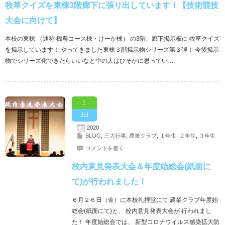
牧草クイズを東棟3階廊下に張り出しています！【技術競技
大会に向けて】
本校の東棟 （通称 機農コース棟・けーか棟） の3階、廊下掲示板に 牧草クイズ
を掲示しています！ やってきました東棟３階掲示物シリーズ第３弾！ 今後掲示
物でシリーズ化できたらいいなと中の人はひそかに思ってい…
1
Jul
2020
BLOG
,
三大行事
,
農業クラブ
,
１年生
,
２年生
,
３年生
コメントを書く
校内意見発表大会＆年度始総会(紙面に
て)が行われました！
６月２６日（金）に本校礼拝堂にて 農業クラブ年度始
総会(紙面にて)と、 校内意見発表大会が 行われまし
た！ 年度始総会では、 新型コロナウイルス感染拡大防