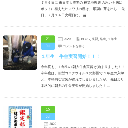
７月６日に 東日本大震災の 被災地復興 の思いを胸に
ポットに植えたヒマワリの種は、 順調に芽を出し、 先
日、７月１４日火曜日に、 苗…
21
2020
BLOG
,
実習
,
酪農
,
１年生
Jul
コメントを書く
１年生 牛舎実習開始！！！
今年度も、１年生の 朝夕牛舎実習 が始まりました！！
今年度は、新型コロナウイルスの影響で １年生の入学
と、本格的な実習が遅れてしまいましたが、 先日より
本格的に朝夕の牛舎実習が開始しました！ …
15
Jul
2020