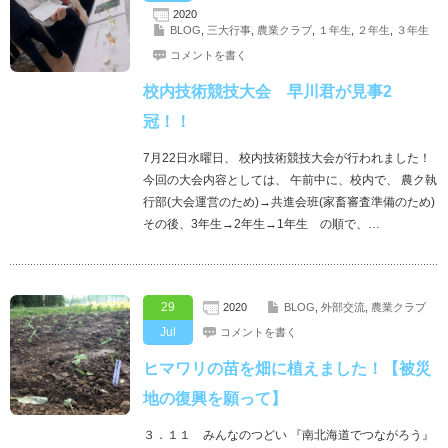
2020
BLOG
,
三大行事
,
農業クラブ
,
１年生
,
２年生
,
３年生
コメントを書く
校内技術競技大会 早川君が見事2
冠！！
7月22日水曜日、 校内技術競技大会が行われました！
今回の大会内容としては、 午前中に、校内で、 農ク執
行部(大会運営のため)→共進会班(家畜審査準備のため)
その後、3年生→2年生→1年生 の順で、…
29
2020
BLOG
,
外部交流
,
農業クラブ
Jul
コメントを書く
ヒマワリの苗を畑に植えました！【被災
地の復興を願って】
３．１１ みんなのつどい 『南北海道でつながろう』