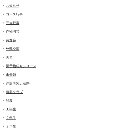
お知らせ
コース行事
三大行事
作物園芸
共進会
外部交流
実習
掲示物紹介シリーズ
未分類
課題研究班活動
農業クラブ
酪農
１年生
２年生
３年生