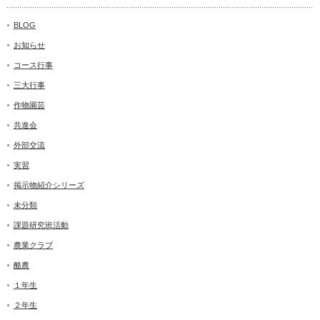
BLOG
お知らせ
コース行事
三大行事
作物園芸
共進会
外部交流
実習
掲示物紹介シリーズ
未分類
課題研究班活動
農業クラブ
酪農
１年生
２年生