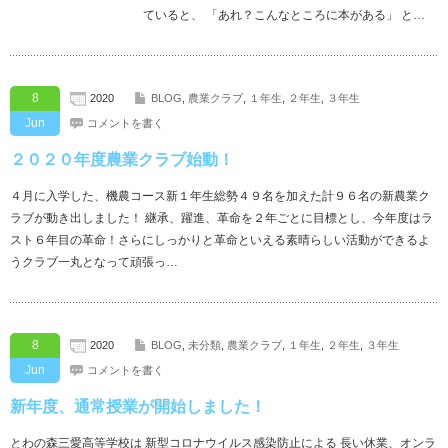
ていると、 「あれ？こんなところに本がある」 と…
8
2020
BLOG
,
農業クラブ
,
１年生
,
２年生
,
３年生
Jun
コメントを書く
２０２０年度農業クラブ始動！
４月に入学した、機農コース新１年生総勢４９名を加えた計９６名の新農業ク
ラブが動き出しました！ 継承、躍進、革命を２年ごとに目標とし、今年度はラ
スト６年目の革命！さらにしっかりと革命といえる素晴らしい活動ができるよ
うクラブ一丸となって頑張っ…
8
2020
BLOG
,
未分類
,
農業クラブ
,
１年生
,
２年生
,
３年生
Jun
コメントを書く
新年度、通常授業が開始しました！
とわの森三愛高等学校は 新型コロナウイルス感染防止による 長い休業、オンラ