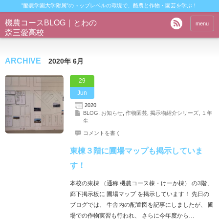
"酪農学園大学附属"のトップレベルの環境で、酪農と作物・園芸を学ぶ！
機農コースBLOG｜とわの
menu
森三愛高校
ARCHIVE
2020年 6月
29
Jun
2020
BLOG
,
お知らせ
,
作物園芸
,
掲示物紹介シリーズ
,
１年
生
コメントを書く
東棟３階に圃場マップも掲示していま
す！
本校の東棟 （通称 機農コース棟・けーか棟） の3階、
廊下掲示板に 圃場マップ を掲示しています！ 先日の
ブログでは、 牛舎内の配置図を記事にしましたが、 圃
場での作物実習も行われ、 さらに今年度から…