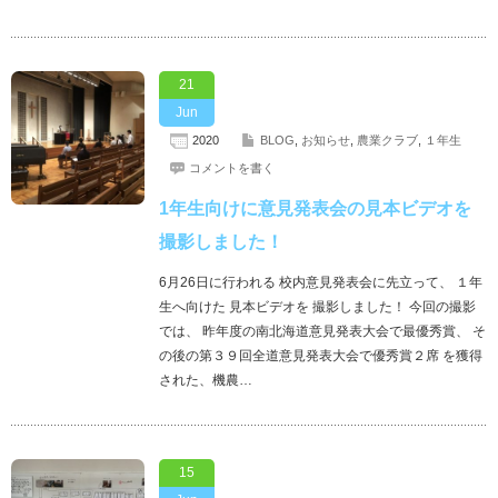
21
Jun
2020
BLOG
,
お知らせ
,
農業クラブ
,
１年生
コメントを書く
1年生向けに意見発表会の見本ビデオを
撮影しました！
6月26日に行われる 校内意見発表会に先立って、 １年
生へ向けた 見本ビデオを 撮影しました！ 今回の撮影
では、 昨年度の南北海道意見発表大会で最優秀賞、 そ
の後の第３９回全道意見発表大会で優秀賞２席 を獲得
された、機農…
15