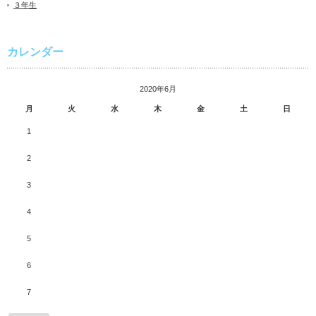
３年生
カレンダー
2020年6月
月
火
水
木
金
土
日
1
2
3
4
5
6
7