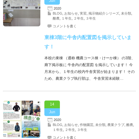
Jun
2020
BLOG
,
お知らせ
,
実習
,
掲示物紹介シリーズ
,
未分類
,
酪農
,
１年生
,
２年生
,
３年生
コメントを書く
東棟3階に牛舎内配置図を掲示していま
す！
本校の東棟 （通称 機農コース棟・けーか棟） の3階、
廊下掲示板に 牛舎内の配置図 を掲示しています！ 今
月末から、１年生の校内牛舎実習が始まります！ その
ため、農業クラブ執行部は、 牛舎実習未経験…
14
Jun
2020
BLOG
,
お知らせ
,
作物園芸
,
未分類
,
農業クラブ
,
酪農
,
１年生
,
２年生
,
３年生
コメントを書く