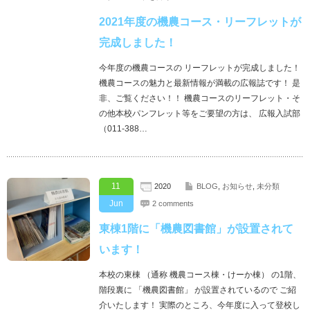
2021年度の機農コース・リーフレットが
完成しました！
今年度の機農コースの リーフレットが完成しました！
機農コースの魅力と最新情報が満載の広報誌です！ 是
非、ご覧ください！！ 機農コースのリーフレット・そ
の他本校パンフレット等をご要望の方は、 広報入試部
（011-388…
11
2020
BLOG
,
お知らせ
,
未分類
Jun
2 comments
東棟1階に「機農図書館」が設置されて
います！
本校の東棟 （通称 機農コース棟・けーか棟） の1階、
階段裏に 「機農図書館」 が設置されているので ご紹
介いたします！ 実際のところ、今年度に入って登校し