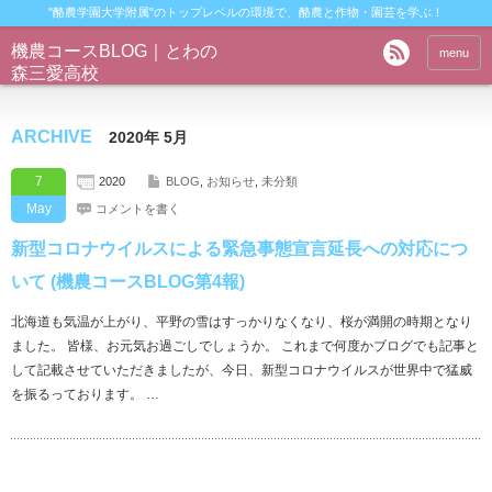
"酪農学園大学附属"のトップレベルの環境で、酪農と作物・園芸を学ぶ！
機農コースBLOG｜とわの
menu
森三愛高校
ARCHIVE
2020年 5月
7
2020
BLOG
,
お知らせ
,
未分類
May
コメントを書く
新型コロナウイルスによる緊急事態宣言延長への対応につ
いて (機農コースBLOG第4報)
北海道も気温が上がり、平野の雪はすっかりなくなり、桜が満開の時期となり
ました。 皆様、お元気お過ごしでしょうか。 これまで何度かブログでも記事と
して記載させていただきましたが、今日、新型コロナウイルスが世界中で猛威
を振るっております。 …