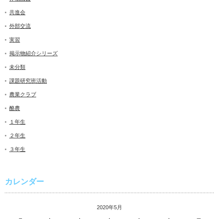
共進会
外部交流
実習
掲示物紹介シリーズ
未分類
課題研究班活動
農業クラブ
酪農
１年生
２年生
３年生
カレンダー
2020年5月