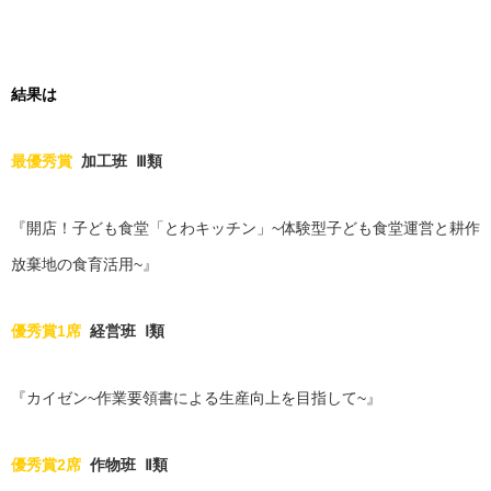
結果は
最優秀賞
加工班 Ⅲ類
『開店！子ども食堂「とわキッチン」~体験型子ども食堂運営と耕作
放棄地の食育活用~』
優秀賞1席
経営班 Ⅰ類
『カイゼン~作業要領書による生産向上を目指して~』
優秀賞2席
作物班 Ⅱ類