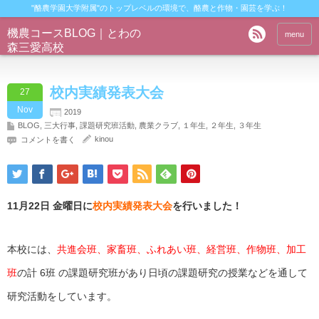
"酪農学園大学附属"のトップレベルの環境で、酪農と作物・園芸を学ぶ！
機農コースBLOG｜とわの
menu
森三愛高校
校内実績発表大会
27
Nov
2019
BLOG
,
三大行事
,
課題研究班活動
,
農業クラブ
,
１年生
,
２年生
,
３年生
kinou
コメントを書く
11月22日 金曜日に
校内実績発表大会
を行いました！
本校には、
共進会班、家畜班、ふれあい班、経営班、作物班、加工
班
の計 6班 の課題研究班があり日頃の課題研究の授業などを通して
研究活動をしています。