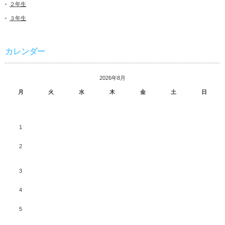
２年生
３年生
カレンダー
2026年8月
月
火
水
木
金
土
日
1
2
3
4
5