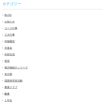
カテゴリー
BLOG
お知らせ
コース行事
三大行事
作物園芸
共進会
外部交流
実習
掲示物紹介シリーズ
未分類
課題研究班活動
農業クラブ
酪農
１年生