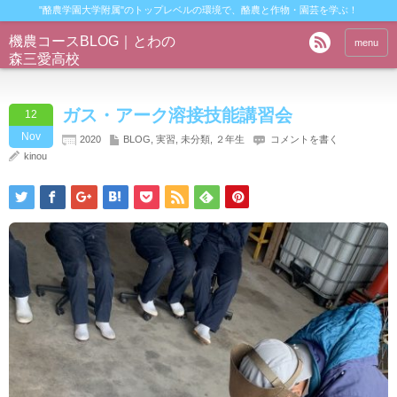
"酪農学園大学附属"のトップレベルの環境で、酪農と作物・園芸を学ぶ！
機農コースBLOG｜とわの
menu
森三愛高校
ガス・アーク溶接技能講習会
12
Nov
2020
BLOG
,
実習
,
未分類
,
２年生
コメントを書く
kinou