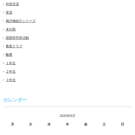
外部交流
実習
掲示物紹介シリーズ
未分類
課題研究班活動
農業クラブ
酪農
１年生
２年生
３年生
カレンダー
2026年8月
月
火
水
木
金
土
日