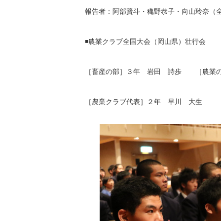
報告者：阿部賢斗・穐野恭子・向山玲奈（
◾️農業クラブ全国大会（岡山県）壮行会
［畜産の部］３年 岩田 詩歩 ［農業の
［農業クラブ代表］２年 早川 大生