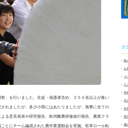
カ
B
お
コ
三
作
謝祭」を行いました。生徒・保護者含め、２５０名以上が集い
共
配されましたが、多少小雨にはあたりましたが、無事に全ての
外
による意見発表や研究報告、欧州酪農研修旅行報告、農業クラ
実
掲
域ごとにチーム編成された農作業運動会を実施。乾草ロール転