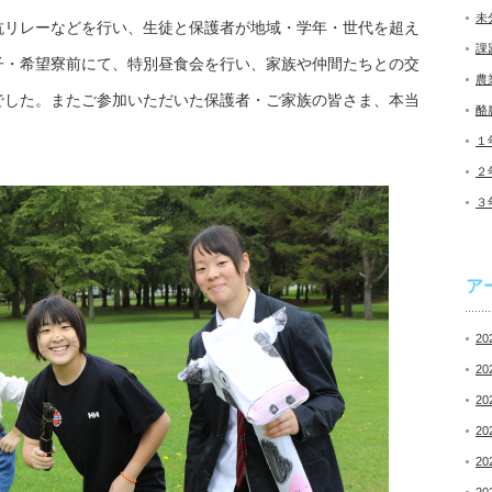
未
抗リレーなどを行い、生徒と保護者が地域・学年・世代を超え
課
子・希望寮前にて、特別昼食会を行い、家族や仲間たちとの交
農
でした。またご参加いただいた保護者・ご家族の皆さま、本当
酪
１
２
３
ア
20
20
20
20
20