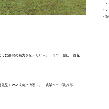
２
２
取
。
ように酪農の魅力を伝えたい～』 ３年 畠山 優花
農特化型TOWA式農ク活動～』 農業クラブ執行部