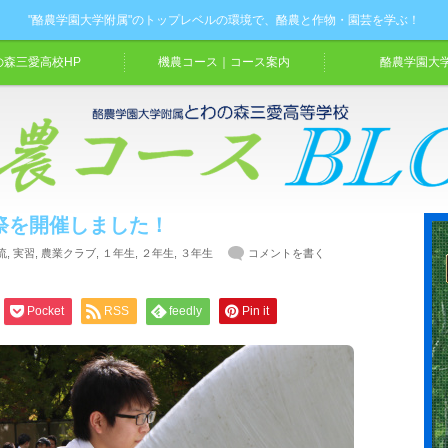
"酪農学園大学附属"のトップレベルの環境で、酪農と作物・園芸を学ぶ！
の森三愛高校HP
機農コース｜コース案内
酪農学園大学
祭を開催しました！
流
,
実習
,
農業クラブ
,
１年生
,
２年生
,
３年生
コメントを書く
Pocket
RSS
feedly
Pin it