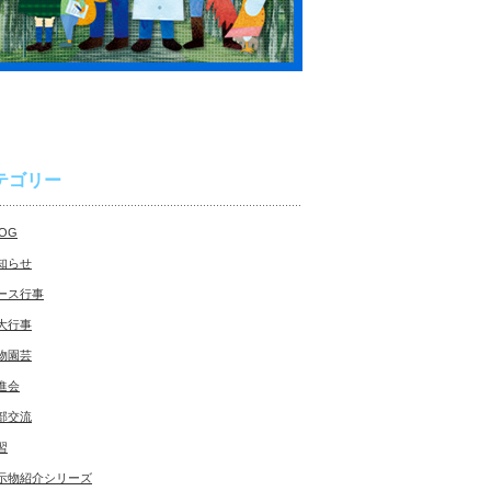
テゴリー
LOG
知らせ
ース行事
大行事
物園芸
進会
部交流
習
示物紹介シリーズ