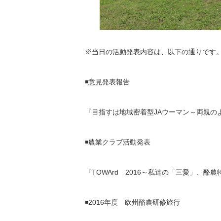
※当日の活動発表内容は、以下の通りです
◾️意見発表報告
『目指すは地域密着型JAウーマン～両親の
◾️農業クラブ活動発表
『TOWArd 2016～私達の「三愛」、酪
◾️2016年度 欧州酪農研修旅行