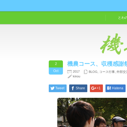
とわ
機農コース、収穫感謝
2
Oct
2017
BLOG
,
コース行事
,
外部交
kinou
Tweet
Share
+1
Hatena