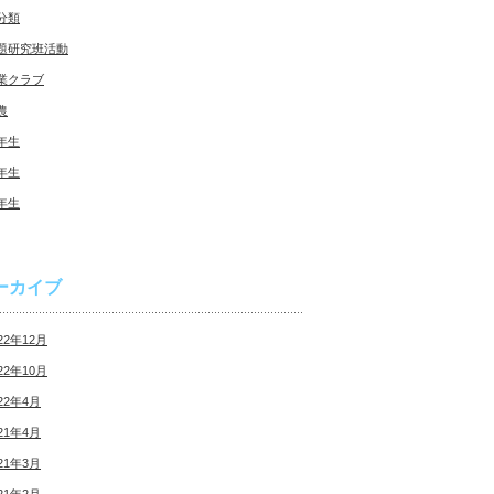
分類
題研究班活動
業クラブ
農
年生
年生
年生
ーカイブ
22年12月
22年10月
22年4月
21年4月
21年3月