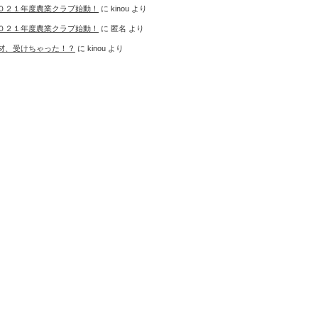
０２１年度農業クラブ始動！
に
kinou
より
０２１年度農業クラブ始動！
に
匿名
より
材、受けちゃった！？
に
kinou
より