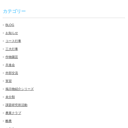
カテゴリー
BLOG
お知らせ
コース行事
三大行事
作物園芸
共進会
外部交流
実習
掲示物紹介シリーズ
未分類
課題研究班活動
農業クラブ
酪農