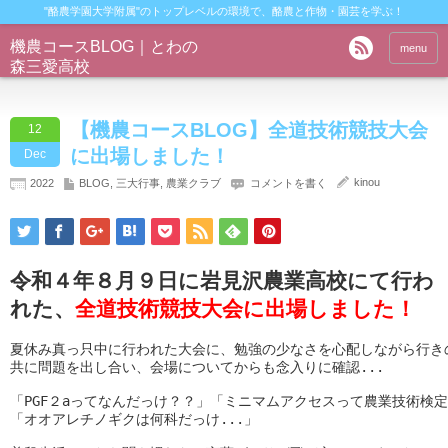
"酪農学園大学附属"のトップレベルの環境で、酪農と作物・園芸を学ぶ！
機農コースBLOG｜とわの
menu
森三愛高校
【機農コースBLOG】全道技術競技大会
12
に出場しました！
Dec
kinou
2022
BLOG
,
三大行事
,
農業クラブ
コメントを書く
令和４年８月９日に岩見沢農業高校にて行わ
れた、
全道技術競技大会に出場しました！
夏休み真っ只中に行われた大会に、勉強の少なさを心配しながら行きの
共に問題を出し合い、会場についてからも念入りに確認...

「PGF２aってなんだっけ？？」「ミニマムアクセスって農業技術検定
「オオアレチノギクは何科だっけ...」
