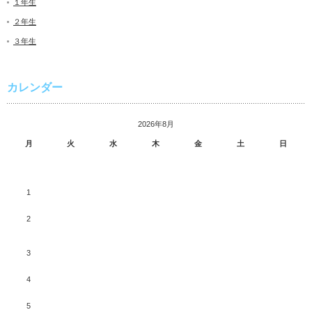
１年生
２年生
３年生
カレンダー
2026年8月
月
火
水
木
金
土
日
1
2
3
4
5