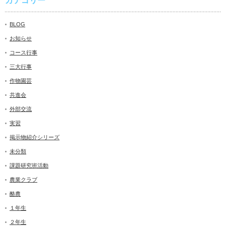
カテゴリー
BLOG
お知らせ
コース行事
三大行事
作物園芸
共進会
外部交流
実習
掲示物紹介シリーズ
未分類
課題研究班活動
農業クラブ
酪農
１年生
２年生