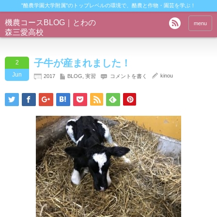
"酪農学園大学附属"のトップレベルの環境で、酪農と作物・園芸を学ぶ！
機農コースBLOG｜とわの
menu
森三愛高校
子牛が産まれました！
2
Jun
kinou
2017
BLOG
,
実習
コメントを書く