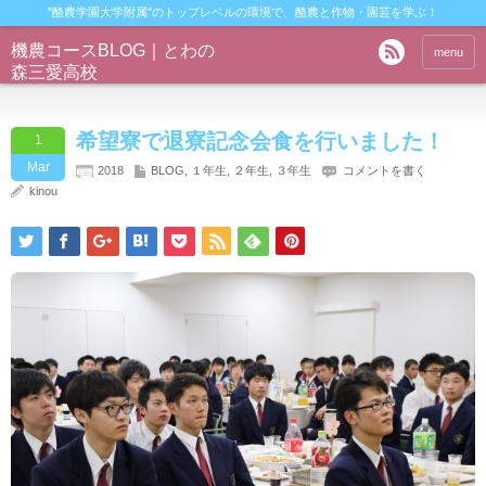
"酪農学園大学附属"のトップレベルの環境で、酪農と作物・園芸を学ぶ！
機農コースBLOG｜とわの
menu
森三愛高校
希望寮で退寮記念会食を行いました！
1
Mar
2018
BLOG
,
１年生
,
２年生
,
３年生
コメントを書く
kinou