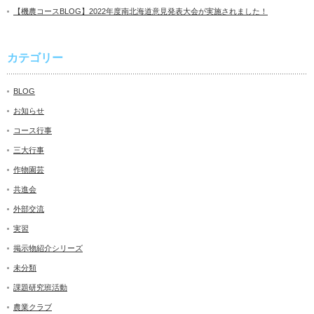
【機農コースBLOG】2022年度南北海道意見発表大会が実施されました！
カテゴリー
BLOG
お知らせ
コース行事
三大行事
作物園芸
共進会
外部交流
実習
掲示物紹介シリーズ
未分類
課題研究班活動
農業クラブ