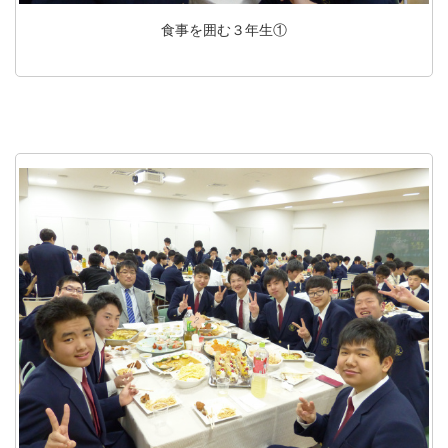
食事を囲む３年生①