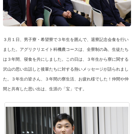
３月１日、男子寮・希望寮で３年生を囲んで、退寮記念会食を行い
ました。アグリクリエイト科機農コースは、全寮制の為、生徒たち
は３年間、寝食を共にしました。この日は、３年生から寮に関する
沢山の思い出話しと後輩たちに対する熱いメッセージが語られまし
た。３年生の皆さん、３年間の寮生活、お疲れ様でした！仲間や仲
間と共有した思い出は、生涯の「宝」です。