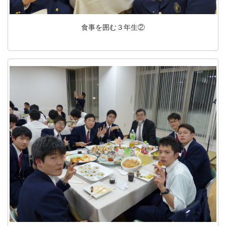
食事を囲む３年生②