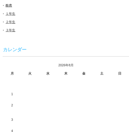
酪農
１年生
２年生
３年生
カレンダー
2026年8月
月
火
水
木
金
土
日
1
2
3
4