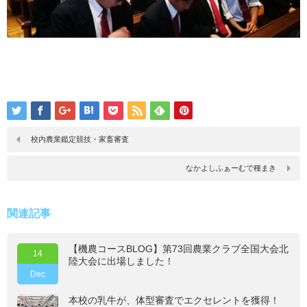
校内農業鑑定競技・家畜審査
なかよしふぁーむで種まき
関連記事
【機農コースBLOG】第73回農業クラブ全国大会北
14
陸大会に出場しました！
Dec
本校の乳牛が、体型審査でエクセレントを獲得！