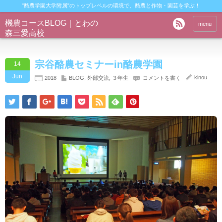
"酪農学園大学附属"のトップレベルの環境で、酪農と作物・園芸を学ぶ！
機農コースBLOG｜とわの
menu
森三愛高校
宗谷酪農セミナーin酪農学園
14
Jun
kinou
2018
BLOG
,
外部交流
,
３年生
コメントを書く