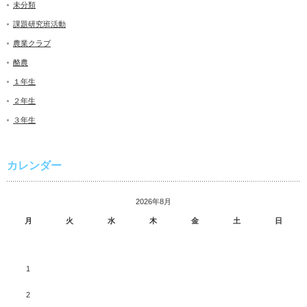
未分類
課題研究班活動
農業クラブ
酪農
１年生
２年生
３年生
カレンダー
2026年8月
月
火
水
木
金
土
日
1
2