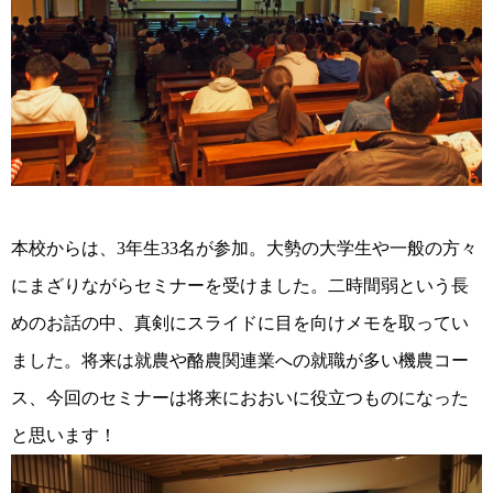
本校からは、
3
年生
33
名が参加。大勢の大学生や一般の方々
にまざりながらセミナーを受けました。二時間弱という長
めのお話の中、真剣にスライドに目を向けメモを取ってい
ました。将来は就農や酪農関連業への就職が多い機農コー
ス、今回のセミナーは将来におおいに役立つものになった
と思います！