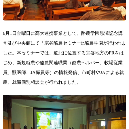
6
月
1
日金曜日に高大連携事業として、酪農学園黒澤記念講
堂及び中央館にて「宗谷酪農セミナー
in
酪農学園が行われま
した。本セミナーでは、道北に位置する宗谷地方の
PR
をは
じめ、新規就農や酪農関連職業（酪農ヘルパー、牧場従業
員、獣医師、
JA
職員等）の情報発信、市町村や
JA
による就
農、就職個別相談会が行われました。