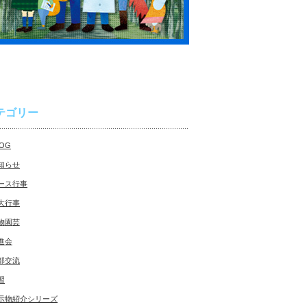
テゴリー
LOG
知らせ
ース行事
大行事
物園芸
進会
部交流
習
示物紹介シリーズ