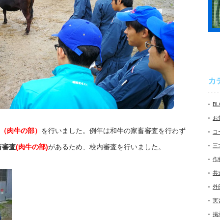
カ
B
お
（肉牛の部）
を行いました。例年は和牛の家畜審査を行わず
コ
三
畜審査
(肉牛の部)
があるため、校内審査を行いました。
作
共
外
実
掲