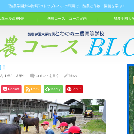
"酪農学園大学附属"のトップレベルの環境で、酪農と作物・園芸を学ぶ！
の森三愛高校HP
機農コース｜コース案内
酪農学園大学
施！
kinou
ブ
,
１年生
,
３年生
コメントを書く
Pocket
RSS
feedly
Pin it