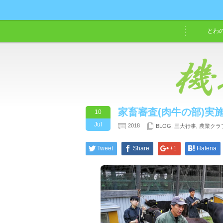
とわ
家畜審査(肉牛の部)実
10
Jul
2018
BLOG
,
三大行事
,
農業クラ
Tweet
Share
+1
Hatena