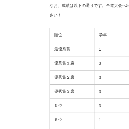
なお、成績は以下の通りです。全道大会へ
さい！
順位
学年
最優秀賞
1
優秀賞１席
3
優秀賞２席
3
優秀賞３席
3
５位
3
６位
1