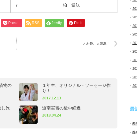
20
柏 健汰
7
20
20
Pocket
RSS
feedly
Pin it
20
20
20
とわ祭、大盛況！
20
20
20
20
漬物の
１年生、オリジナル・ソーセージ作
20
り！
2017.12.13
業し旅
道南実習の途中経過
最
2018.04.24
酪
酪