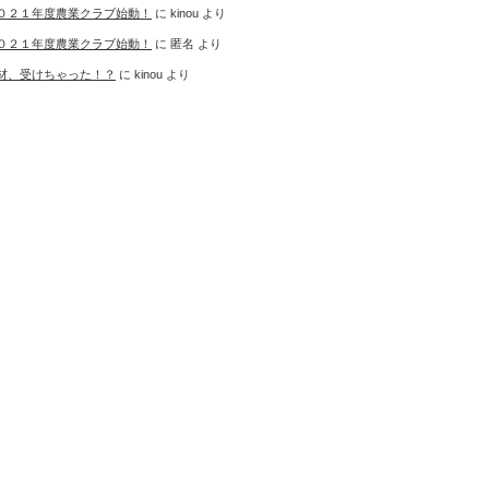
０２１年度農業クラブ始動！
に
kinou
より
０２１年度農業クラブ始動！
に
匿名
より
材、受けちゃった！？
に
kinou
より