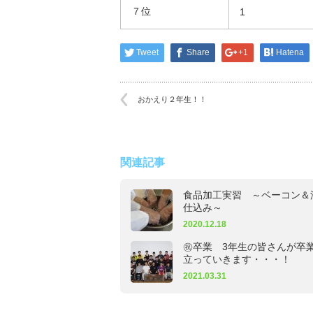
７位
1
Tweet
Share
+1
Hatena
おかえり２年生！！
関連記事
食品加工実習 ～ベーコン＆
仕込み～
2020.12.18
㊗卒業 3年生の皆さんが卒
立っていきます・・・！
2021.03.31