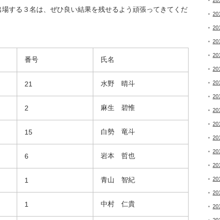
20
出場する３名は、ぜひ良い結果を残せるよう頑張ってきてくだ
20
20
20
20
番号
氏名
20
水野 晴斗
20
21
20
麻生 碧惟
2
20
20
白勢 竜斗
15
20
20
岩本 哲也
6
20
青山 智紀
20
1
20
中村 仁貴
1
20