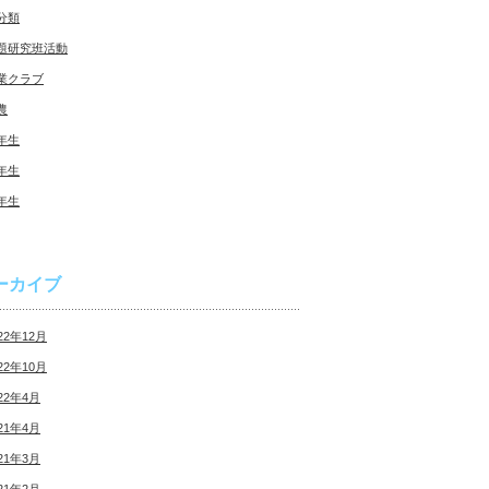
分類
題研究班活動
業クラブ
農
年生
年生
年生
ーカイブ
22年12月
22年10月
22年4月
21年4月
21年3月