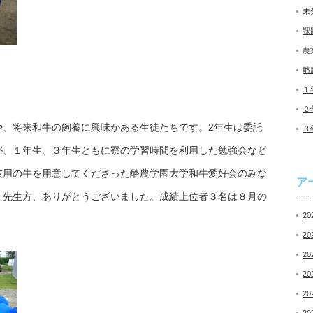
未
課
農
酪
１
２
や、将来和牛の飼養に興味がある生徒たちです。2年生は委託
３
が、１年生、３年生ともに寮の学習時間を利用した勉強会など
技用の牛を用意してくださった酪農学園大学和牛愛好会のみな
ア
た先生方、ありがとうございました。成績上位者３名は８月の
20
20
20
20
20