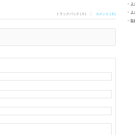
２
２
トラックバック ( 0 )
コメント ( 0 )
取