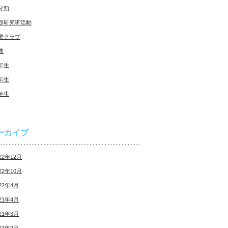
分類
題研究班活動
業クラブ
農
年生
年生
年生
ーカイブ
22年12月
22年10月
22年4月
21年4月
21年3月