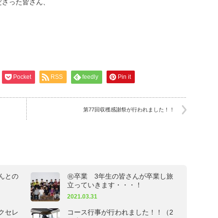
ださった皆さん、
Pocket
RSS
feedly
Pin it
第77回収穫感謝祭が行われました！！
んとの
㊗卒業 3年生の皆さんが卒業し旅
立っていきます・・・！
2021.03.31
クセレ
コース行事が行われました！！（2