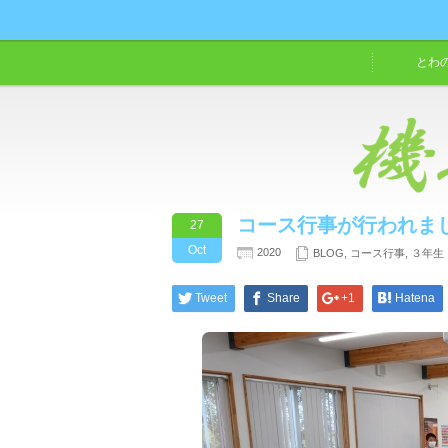
とわ
コース行事が行われま
27
Oct
2020
BLOG
,
コース行事
,
３年生
Tweet
Share
+1
Hatena