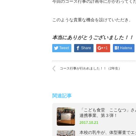
今回のコース行事の計画等にかかわってく
このような貴重な機会を設けていただき、
本当にありがとうございました！！
Tweet
Share
+1
Hatena
コース行事が行われました！！（2年生）
関連記事
「こども食堂 ここなつ」さ
連携事業、第３弾！
2017.10.21
本校の乳牛が、体型審査でエ