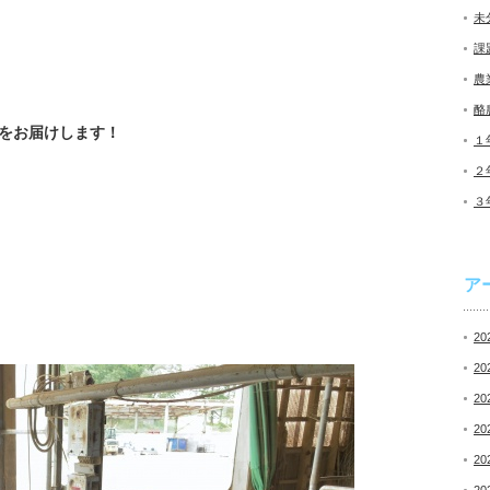
未
課
農
酪
をお届けします！
１
２
３
ア
20
20
20
20
20