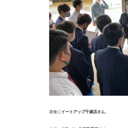
昼食に
イートアップ千歳店さん
、