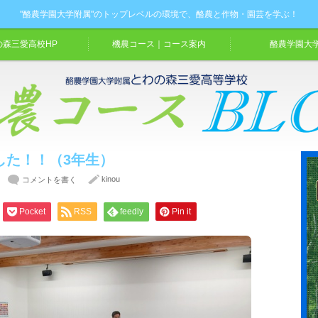
"酪農学園大学附属"のトップレベルの環境で、酪農と作物・園芸を学ぶ！
の森三愛高校HP
機農コース｜コース案内
酪農学園大学
した！！（3年生）
kinou
コメントを書く
Pocket
RSS
feedly
Pin it