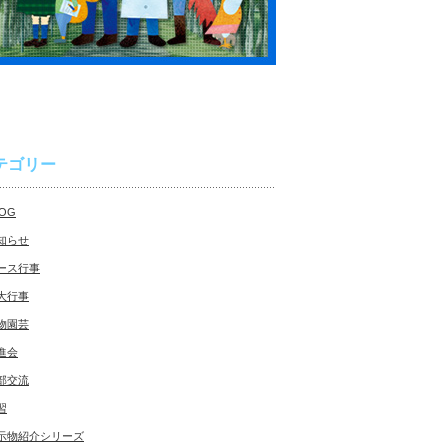
テゴリー
LOG
知らせ
ース行事
大行事
物園芸
進会
部交流
習
示物紹介シリーズ