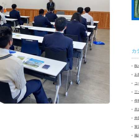
カ
B
お
コ
三
作
共
外
実
掲