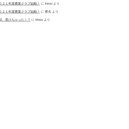
０２１年度農業クラブ始動！
に
kinou
より
０２１年度農業クラブ始動！
に
匿名
より
材、受けちゃった！？
に
kinou
より