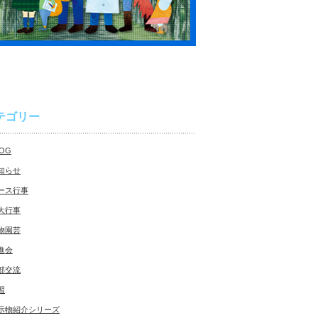
テゴリー
LOG
知らせ
ース行事
大行事
物園芸
進会
部交流
習
示物紹介シリーズ