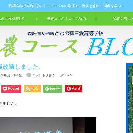
"酪農学園大学附属"のトップレベルの環境で、酪農と作物・園芸を学ぶ！
の森三愛高校HP
機農コース｜コース案内
酪農学園大学
員改選しました。
kinou
,
２年生
,
３年生
コメントを書く
Pocket
RSS
feedly
Pin it
れました。