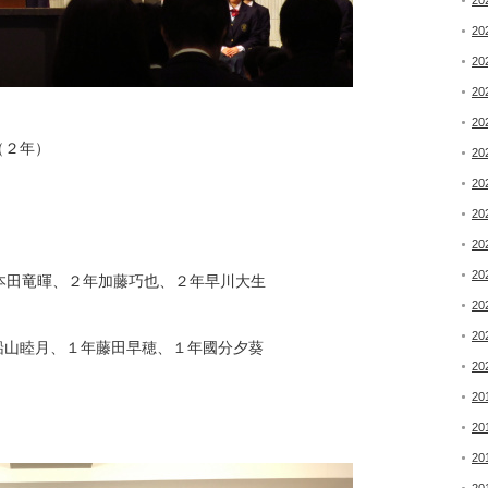
20
20
20
20
20
（２年）
20
20
20
20
20
本田竜暉、２年加藤巧也、２年早川大生
20
20
船山睦月、１年藤田早穂、１年國分夕葵
20
20
20
20