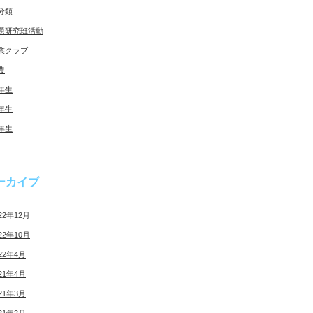
分類
題研究班活動
業クラブ
農
年生
年生
年生
ーカイブ
22年12月
22年10月
22年4月
21年4月
21年3月