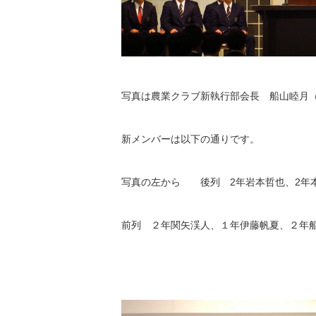
写真は農業クラブ新執行部会長 船山睦月
新メンバーは以下の通りです。
写真の左から 後列 2年岩本哲也、2年
前列 ２年関矢渓人、１年伊藤帆夏、２年