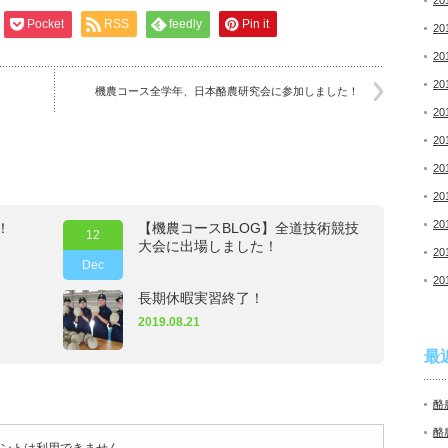
20
Pocket
RSS
feedly
Pin it
20
20
20
機農コース全学年、日本酪農研究会に参加しました！
20
20
20
20
20
！
【機農コースBLOG】全道技術競技
12
大会に出場しました！
20
Dec
20
長期休暇実習終了！
2019.08.21
最
酪
酪